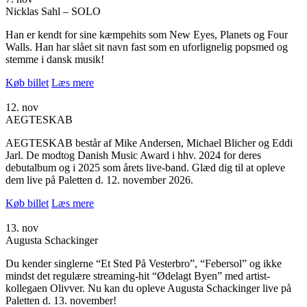
Nicklas Sahl – SOLO
Han er kendt for sine kæmpehits som New Eyes, Planets og Four
Walls. Han har slået sit navn fast som en uforlignelig popsmed og
stemme i dansk musik!
Køb billet
Læs mere
12. nov
AEGTESKAB
AEGTESKAB består af Mike Andersen, Michael Blicher og Eddi
Jarl. De modtog Danish Music Award i hhv. 2024 for deres
debutalbum og i 2025 som årets live-band. Glæd dig til at opleve
dem live på Paletten d. 12. november 2026.
Køb billet
Læs mere
13. nov
Augusta Schackinger
Du kender singlerne “Et Sted På Vesterbro”, “Febersol” og ikke
mindst det regulære streaming-hit “Ødelagt Byen” med artist-
kollegaen Olivver. Nu kan du opleve Augusta Schackinger live på
Paletten d. 13. november!