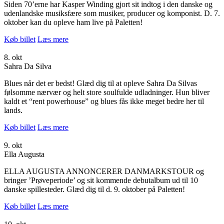
Siden 70’erne har Kasper Winding gjort sit indtog i den danske og
udenlandske musiksfære som musiker, producer og komponist. D. 7.
oktober kan du opleve ham live på Paletten!
Køb billet
Læs mere
8. okt
Sahra Da Silva
Blues når det er bedst! Glæd dig til at opleve Sahra Da Silvas
følsomme nærvær og helt store soulfulde udladninger. Hun bliver
kaldt et “rent powerhouse” og blues fås ikke meget bedre her til
lands.
Køb billet
Læs mere
9. okt
Ella Augusta
ELLA AUGUSTA ANNONCERER DANMARKSTOUR og
bringer ’Prøveperiode’ og sit kommende debutalbum ud til 10
danske spillesteder. Glæd dig til d. 9. oktober på Paletten!
Køb billet
Læs mere