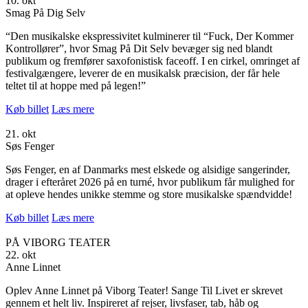
10. okt
Smag På Dig Selv
“Den musikalske ekspressivitet kulminerer til “Fuck, Der Kommer
Kontrollører”, hvor Smag På Dit Selv bevæger sig ned blandt
publikum og fremfører saxofonistisk faceoff. I en cirkel, omringet af
festivalgængere, leverer de en musikalsk præcision, der får hele
teltet til at hoppe med på legen!”
Køb billet
Læs mere
21. okt
Søs Fenger
Søs Fenger, en af Danmarks mest elskede og alsidige sangerinder,
drager i efteråret 2026 på en turné, hvor publikum får mulighed for
at opleve hendes unikke stemme og store musikalske spændvidde!
Køb billet
Læs mere
PÅ VIBORG TEATER
22. okt
Anne Linnet
Oplev Anne Linnet på Viborg Teater! Sange Til Livet er skrevet
gennem et helt liv. Inspireret af rejser, livsfaser, tab, håb og