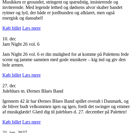
Musikken er groundet, stringent og spændstig, insisterende og
inviterende. Med legende lethed og dødsens alvor skaber bandet
rytmer og lyd, der både er jordbunden og afklaret, men også
energisk og dansabel!
Køb billet
Læs mere
10. dec
Jam Night 26 vol. 6
Jam Night 26 vol. 6 er din mulighed for at komme på Palettens fede
scene og jamme sammen med gode musikere – kig ind og giv den
hele armen.
Køb billet
Læs mere
27. dec
Juleblues m. Øernes Blues Band
Igennem 42 år har Øernes Blues Band spillet overalt i Danmark, og
de bliver budt velkommen igen og igen, fordi det swinger og emmer
af musikglæde! Glæd dig til juleblues d. 27. december på Paletten!
Køb billet
Læs mere
21. jan. 2027