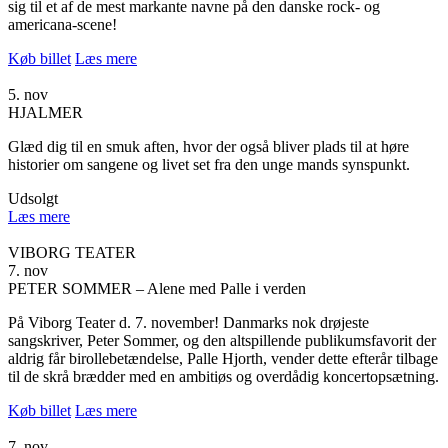
sig til et af de mest markante navne på den danske rock- og
americana-scene!
Køb billet
Læs mere
5. nov
HJALMER
Glæd dig til en smuk aften, hvor der også bliver plads til at høre
historier om sangene og livet set fra den unge mands synspunkt.
Udsolgt
Læs mere
VIBORG TEATER
7. nov
PETER SOMMER – Alene med Palle i verden
På Viborg Teater d. 7. november! Danmarks nok drøjeste
sangskriver, Peter Sommer, og den altspillende publikumsfavorit der
aldrig får birollebetændelse, Palle Hjorth, vender dette efterår tilbage
til de skrå brædder med en ambitiøs og overdådig koncertopsætning.
Køb billet
Læs mere
7. nov