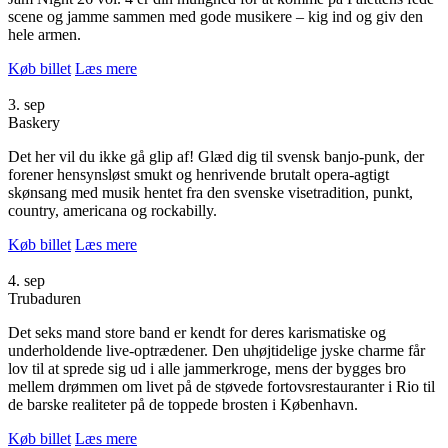
scene og jamme sammen med gode musikere – kig ind og giv den
hele armen.
Køb billet
Læs mere
3. sep
Baskery
Det her vil du ikke gå glip af! Glæd dig til svensk banjo-punk, der
forener hensynsløst smukt og henrivende brutalt opera-agtigt
skønsang med musik hentet fra den svenske visetradition, punkt,
country, americana og rockabilly.
Køb billet
Læs mere
4. sep
Trubaduren
Det seks mand store band er kendt for deres karismatiske og
underholdende live-optrædener. Den uhøjtidelige jyske charme får
lov til at sprede sig ud i alle jammerkroge, mens der bygges bro
mellem drømmen om livet på de støvede fortovsrestauranter i Rio til
de barske realiteter på de toppede brosten i København.
Køb billet
Læs mere