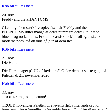
Køb billet
Læs mere
20. nov
Freddy and the PHANTOMS
Glæd dig til en stærk liveoplevelse, når Freddy and the
PHANTOMS lufter mange af deres numre fra deres 6 fuldfede
blues – og rockalbums. Er du til klassisk rock’n’roll og et stænk
moderne poesi må du ikke gå glip af dem live!
Køb billet
Læs mere
21. nov
Die Herren
Die Herren tager på U2-afskedsturné! Oplev dem en sidste gang på
Paletten d. 21. november 2026.
Køb billet
Læs mere
22. nov
TROLDS magiske juleturné
TROLD forvandler Paletten til et eventyrligt vinterlandskab for
børn, med sjove fortællinger fra troldeskoven. Glæd jer til masser af