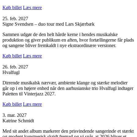
Køb billet
Læs mere
25. feb. 2027
Signe Svendsen – duo tour med Lars Skjærbæk
Sammen udgør de den helt hårde kerne i hendes musikalske
produktion og giver publikum en aften, hvor fortællingerne får plads
og sangene bliver fremkaldt i nye ekstraordinære versioner.
Køb billet
Læs mere
26. feb. 2027
Hvalfugl
Dirrende musikalsk nærvær, ambiente klange og stærke melodier
går op i en højere enhed når den aarhusianske trio Hvalfugl indtager
Paletten til Vinterjazz 2027.
Køb billet
Læs mere
3. mar. 2027
Katrine Schmidt
Med sit andet album markerer den prisvindende sangerinde et stærkt
og modent kunstnerisk skridt fremad og vi spår, at 2026 bliver et