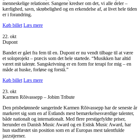
menneskelige relationer. Sangene kredser om det, vi alle deler –
kærlighed, savn, skrøbelighed og en erkendelse af, at livet hele tiden
er i forandring.
Køb billet
Læs mere
22. okt
Dupont
Bandet er gået fra fem til en. Dupont er nu vendt tilbage til at være
et soloprojekt – præcis som det hele startede. “Musikken har altid
været mit talerør. Sangskrivning er en form for terapi for mig – en
måde at huske, forløse og forstå.”
Køb billet
Læs mere
23. okt
Karmen Rõivassepp – Jobim Tribute
Den prisbelønnede sangerinde Karmen Rõivassepp har de seneste år
markeret sig som en af Estlands mest bemærkelsesværdige talenter,
både nationalt og internationalt. Med flere prestigefyldte priser,
herunder en Danish Music Award og en Estisk Music Award, har
hun stadfæstet sin position som en af Europas mest talentfulde
jazzstjerner.