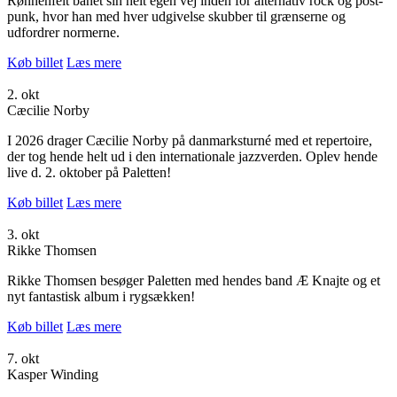
Rønnenfelt banet sin helt egen vej inden for alternativ rock og post-
punk, hvor han med hver udgivelse skubber til grænserne og
udfordrer normerne.
Køb billet
Læs mere
2. okt
Cæcilie Norby
I 2026 drager Cæcilie Norby på danmarksturné med et repertoire,
der tog hende helt ud i den internationale jazzverden. Oplev hende
live d. 2. oktober på Paletten!
Køb billet
Læs mere
3. okt
Rikke Thomsen
Rikke Thomsen besøger Paletten med hendes band Æ Knajte og et
nyt fantastisk album i rygsækken!
Køb billet
Læs mere
7. okt
Kasper Winding