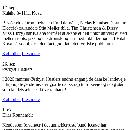
17. sep
Kalaha ft- Hilal Kaya
Bestående af trommehelten Emil de Waal, Niclas Knudsen (Ibrahim
Electric) og Anders Stig Møller (bl.a. Tim Christensen & Dizzy
Mizz Lizzy) har Kalaha formået at skabe et helt unikt univers et sted
mellem roots, jazz og elektronisk og har med inkluderingen af Hilal
Kaya på vokal, desuden fået godt fat i det tyrkiske publikum.
Køb billet
Læs mere
26. sep
Østkyst Hustlers
I 2026 rammer Østkyst Hustlers endnu engang de danske landeveje
– hiphop-legenderne, der gjorde dansk rap til folkeeje og i dag står
som landets ældste aktive rapband!
Køb billet
Læs mere
1. okt
Elias Rønnenfelt
Kendt som forsanger i det anmelderroste band Iceage har