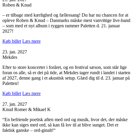
Roben & Knud
– er tilbage med kærlighed og fællessang! Du har nu chancen for at
opleve Roben & Knud – Danmarks måske mest vanvittige live-band
– som med et nyt album i ryggen rammer Paletten d. 21. januar
2027!
Køb billet
Læs mere
23. jan. 2027
Mekdes
Efter to store koncerter i foråret, og en festival sæson, som står lige
foran os alle, så er det på tide, at Mekdes tager rundt i landet i starten
af 2027, denne gang i et akustisk setup. Glæd dig til d. 23. januar på
Paletten!
Køb billet
Læs mere
27. jan. 2027
Knud Romer & Mikael K
“En befriende poetisk aften med ord og musik, hvor det, der måske
ikke kan siges med ord, så kan få lov til at blive sunget. Det er
faktisk ganske – ord-ginalt!“