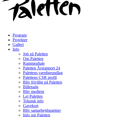
Program
Projekter
Galleri
Info
Job på Paletten
Om Paletten
Rammeaftale
Paletten Årsrapport 24
Palettens værdigrundlag
Palettens CSR profil
Bliv frivillig på Paletten
Billetsalg
Bliv medlem
Lej Paletten
Teknisk info
Gavekort
Bliv samarbejdspartner
Info om Paletten