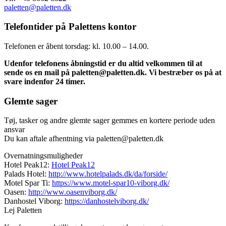
paletten@paletten.dk
Telefontider på Palettens kontor
Telefonen er åbent torsdag: kl. 10.00 – 14.00.
Udenfor telefonens åbningstid er du altid velkommen til at
sende os en mail på paletten@paletten.dk. Vi bestræber os på at
svare indenfor 24 timer.
Glemte sager
Tøj, tasker og andre glemte sager gemmes en kortere periode uden
ansvar
Du kan aftale afhentning via paletten@paletten.dk
Overnatningsmuligheder
Hotel Peak12:
Hotel Peak12
Palads Hotel:
http://www.hotelpalads.dk/da/forside/
Motel Spar Ti:
https://www.motel-spar10-viborg.dk/
Oasen:
http://www.oasenviborg.dk/
Danhostel Viborg:
https://danhostelviborg.dk/
Lej Paletten