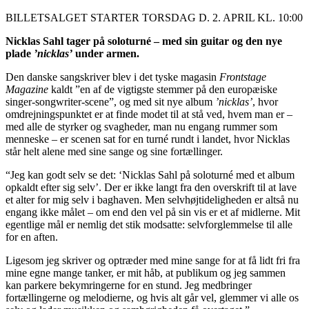
BILLETSALGET STARTER TORSDAG D. 2. APRIL KL. 10:00
Nicklas Sahl tager på soloturné – med sin guitar og den nye
plade
’nicklas’
under armen.
Den danske sangskriver blev i det tyske magasin
Frontstage
Magazine
kaldt ”en af de vigtigste stemmer på den europæiske
singer-songwriter-scene”, og med sit nye album
’nicklas’
, hvor
omdrejningspunktet er at finde modet til at stå ved, hvem man er –
med alle de styrker og svagheder, man nu engang rummer som
menneske – er scenen sat for en turné rundt i landet, hvor Nicklas
står helt alene med sine sange og sine fortællinger.
“Jeg kan godt selv se det: ‘Nicklas Sahl på soloturné med et album
opkaldt efter sig selv’. Der er ikke langt fra den overskrift til at lave
et alter for mig selv i baghaven. Men selvhøjtideligheden er altså nu
engang ikke målet – om end den vel på sin vis er et af midlerne. Mit
egentlige mål er nemlig det stik modsatte: selvforglemmelse til alle
for en aften.
Ligesom jeg skriver og optræder med mine sange for at få lidt fri fra
mine egne mange tanker, er mit håb, at publikum og jeg sammen
kan parkere bekymringerne for en stund. Jeg medbringer
fortællingerne og melodierne, og hvis alt går vel, glemmer vi alle os