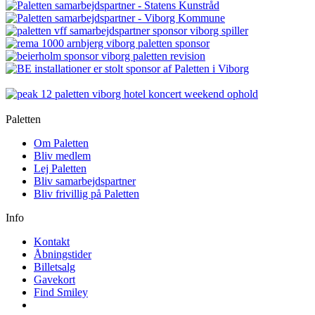
Paletten
Om Paletten
Bliv medlem
Lej Paletten
Bliv samarbejdspartner
Bliv frivillig på Paletten
Info
Kontakt
Åbningstider
Billetsalg
Gavekort
Find Smiley