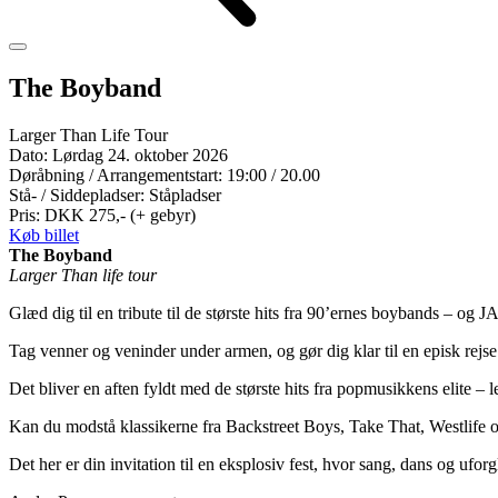
The Boyband
Larger Than Life Tour
Dato:
Lørdag 24. oktober 2026
Døråbning / Arrangementstart:
19:00 / 20.00
Stå- / Siddepladser:
Ståpladser
Pris:
DKK 275,- (+ gebyr)
Køb billet
The Boyband
Larger Than life tour
Glæd dig til en tribute til de største hits fra 90’ernes boybands – og 
Tag venner og veninder under armen, og gør dig klar til en episk rej
Det bliver en aften fyldt med de største hits fra popmusikkens elite –
Kan du modstå klassikerne fra Backstreet Boys, Take That, Westlife o
Det her er din invitation til en eksplosiv fest, hvor sang, dans og ufor