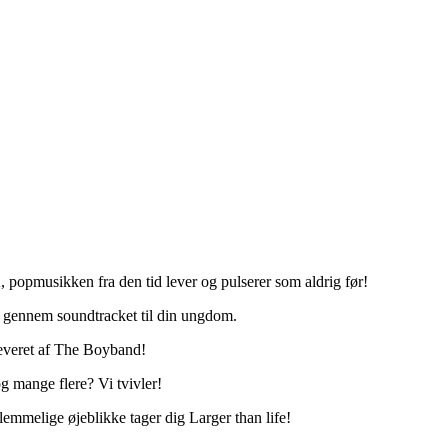
JA, popmusikken fra den tid lever og pulserer som aldrig før!
se gennem soundtracket til din ungdom.
 leveret af The Boyband!
g mange flere? Vi tvivler!
glemmelige øjeblikke tager dig Larger than life!