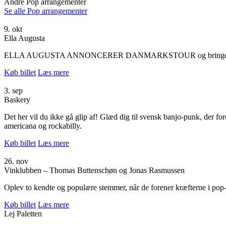
Andre
Pop
arrangementer
Se alle Pop arrangementer
9. okt
Ella Augusta
ELLA AUGUSTA ANNONCERER DANMARKSTOUR og bringer ’Prøveperiod
Køb billet
Læs mere
3. sep
Baskery
Det her vil du ikke gå glip af! Glæd dig til svensk banjo-punk, der f
americana og rockabilly.
Køb billet
Læs mere
26. nov
Vinklubben – Thomas Buttenschøn og Jonas Rasmussen
Oplev to kendte og populære stemmer, når de forener kræfterne i po
Køb billet
Læs mere
Lej Paletten