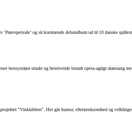
e’ og sit kommende debutalbum ud til 10 danske spillesteder. G
orener hensynsløst smukt og henrivende brutalt opera-agtigt skønsang med
p-projektet “Vinklubben”. Her går humor, eftertænksomhed og velkling